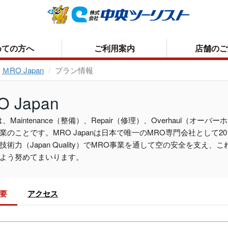
めての方へ
ご利用案内
店舗のご
ＭRO Japan
プラン情報
お申込方法について
取消手数料について
 Japan
お支払いについて
プライバシーポリシー
、Maintenance（整備）、Repair（修理）、Overhaul（
業のことです。MRO Japanは日本で唯一のMRO専門会社として
お受取り方法について
技術力（Japan Quality）でMRO事業を通して空の安全を支
よう努めてまいります。
概要
アクセス