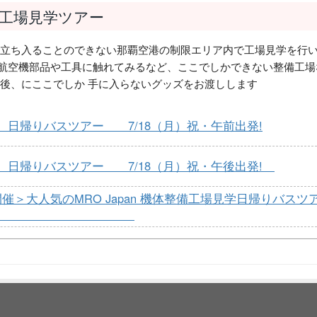
場 工場見学ツアー
は立ち入ることのできない那覇空港の制限エリア内で工場見学を行い
航空機部品や工具に触れてみるなど、ここでしかできない整備工場な
了後、にここでしか 手に入らないグッズをお渡しします
学 日帰りバスツアー 7/18（月）祝・午前出発!
学 日帰りバスツアー 7/18（月）祝・午後出発!
開催＞大人気のMRO Japan 機体整備工場見学日帰りバスツ
 ！