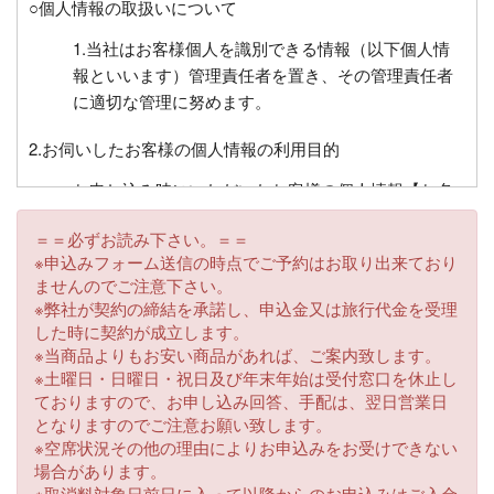
○個人情報の取扱いについて
1.当社はお客様個人を識別できる情報（以下個人情
報といいます）管理責任者を置き、その管理責任者
に適切な管理に努めます。
2.お伺いしたお客様の個人情報の利用目的
お申し込み時にいただいたお客様の個人情報【お名
前、住所、電話番号、FAX番号、電子メールアドレ
＝＝必ずお読み下さい。＝＝
ス、生年月日、緊急時の連絡先、年齢、チケット送
※申込みフォーム送信の時点でご予約はお取り出来ており
付先】等を必要に応じてお伺いさせていただくこと
ませんのでご注意下さい。
があります。これらはお客様との連絡に利用させて
※弊社が契約の締結を承諾し、申込金又は旅行代金を受理
いただくほかお客様がお申込みいただいた旅行にお
した時に契約が成立します。
いて運送・宿泊機関等又は業務委託先に目的に必要
※当商品よりもお安い商品があれば、ご案内致します。
な限度で提供するほか、チケット送付、お客様への
※土曜日・日曜日・祝日及び年末年始は受付窓口を休止し
ておりますので、お申し込み回答、手配は、翌日営業日
旅行の案内・払い戻し・キャンペーンプレゼント等
となりますのでご注意お願い致します。
にもご利用させていただきます。また、同じ目的で
※空席状況その他の理由によりお申込みをお受けできない
それ以外の事項についてもお伺いさせていただくこ
場合があります。
とがございます。
※取消料対象日前日に入って以降からのお申込みはご入金