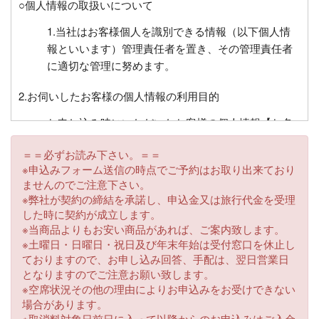
○個人情報の取扱いについて
1.当社はお客様個人を識別できる情報（以下個人情
報といいます）管理責任者を置き、その管理責任者
に適切な管理に努めます。
2.お伺いしたお客様の個人情報の利用目的
お申し込み時にいただいたお客様の個人情報【お名
前、住所、電話番号、FAX番号、電子メールアドレ
＝＝必ずお読み下さい。＝＝
ス、生年月日、緊急時の連絡先、年齢、チケット送
※申込みフォーム送信の時点でご予約はお取り出来ており
付先】等を必要に応じてお伺いさせていただくこと
ませんのでご注意下さい。
があります。これらはお客様との連絡に利用させて
※弊社が契約の締結を承諾し、申込金又は旅行代金を受理
いただくほかお客様がお申込みいただいた旅行にお
した時に契約が成立します。
いて運送・宿泊機関等又は業務委託先に目的に必要
※当商品よりもお安い商品があれば、ご案内致します。
な限度で提供するほか、チケット送付、お客様への
※土曜日・日曜日・祝日及び年末年始は受付窓口を休止し
ておりますので、お申し込み回答、手配は、翌日営業日
旅行の案内・払い戻し・キャンペーンプレゼント等
となりますのでご注意お願い致します。
にもご利用させていただきます。また、同じ目的で
※空席状況その他の理由によりお申込みをお受けできない
それ以外の事項についてもお伺いさせていただくこ
場合があります。
とがございます。
※取消料対象日前日に入って以降からのお申込みはご入金