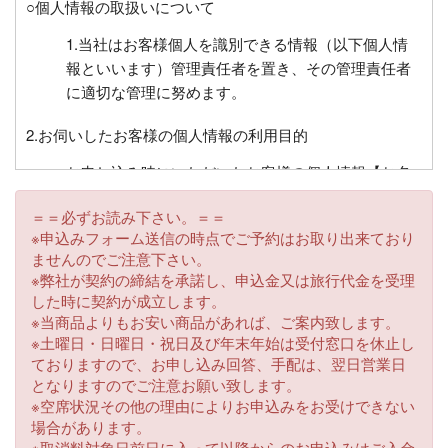
○個人情報の取扱いについて
1.当社はお客様個人を識別できる情報（以下個人情
報といいます）管理責任者を置き、その管理責任者
に適切な管理に努めます。
2.お伺いしたお客様の個人情報の利用目的
お申し込み時にいただいたお客様の個人情報【お名
前、住所、電話番号、FAX番号、電子メールアドレ
＝＝必ずお読み下さい。＝＝
ス、生年月日、緊急時の連絡先、年齢、チケット送
※申込みフォーム送信の時点でご予約はお取り出来ており
付先】等を必要に応じてお伺いさせていただくこと
ませんのでご注意下さい。
があります。これらはお客様との連絡に利用させて
※弊社が契約の締結を承諾し、申込金又は旅行代金を受理
いただくほかお客様がお申込みいただいた旅行にお
した時に契約が成立します。
いて運送・宿泊機関等又は業務委託先に目的に必要
※当商品よりもお安い商品があれば、ご案内致します。
な限度で提供するほか、チケット送付、お客様への
※土曜日・日曜日・祝日及び年末年始は受付窓口を休止し
ておりますので、お申し込み回答、手配は、翌日営業日
旅行の案内・払い戻し・キャンペーンプレゼント等
となりますのでご注意お願い致します。
にもご利用させていただきます。また、同じ目的で
※空席状況その他の理由によりお申込みをお受けできない
それ以外の事項についてもお伺いさせていただくこ
場合があります。
とがございます。
※取消料対象日前日に入って以降からのお申込みはご入金