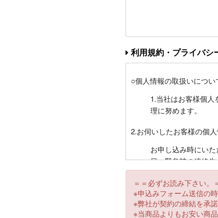
利用規約・プライバシ
○個人情報の取扱いについ
1.当社はお客様個
理に努めます。
2.お伺いしたお客様の個
お申し込み時にいた
日、緊急時の連絡先
お客様との連絡に利
＝＝必ずお読み下さい。
託先に目的に必要な
※申込みフォーム送信の
ント等にもご利用さ
※弊社が契約の締結を承
ございます。
※当商品よりもお安い商