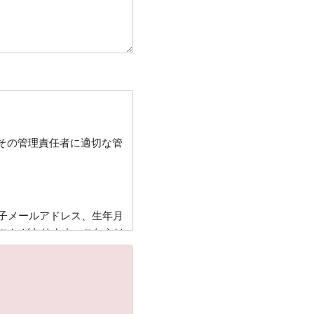
その管理責任者に適切な管
子メールアドレス、生年月
ことがあります。これらは
送・宿泊機関等又は業務委
戻し・キャンペーンプレゼ
伺いさせていただくことが