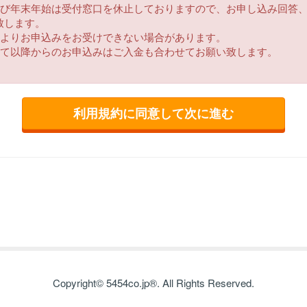
及び年末年始は受付窓口を休止しておりますので、お申し込み回答
示
致します。
によりお申込みをお受けできない場合があります。
してお客様よりいただいた情報をお客様の同意なしで業務委託先以
って以降からのお申込みはご入金も合わせてお願い致します。
。ただし、法令により開示を求められた場合はお客様の同意なく開
のお問合せ
開示・修正・削除等をご希望の場合、当社はお客様が本人であるこ
たします。
を希望される場合、お申し込み時にその旨をお申し出下さい。
関する法令を遵守し、個人情報に関する取り組みを適宜見直し改善
ただき、当社をご利用いただきますようお願い申し上げます。
Copyright© 5454co.jp®. All Rights Reserved.