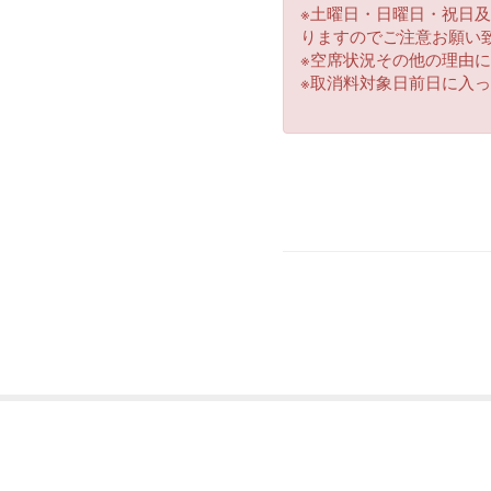
※土曜日・日曜日・祝日
3.お伺いした個人情報の開
りますのでご注意お願い
※空席状況その他の理由
当社において原則と
※取消料対象日前日に入
ことはございません
す。
4.個人情報の訂正・削除
お客様の個人情報の
的な範囲内で応対い
5.第三者への提供の停止
6.当社は個人情報保護に
7.当社の扱いをご理解い