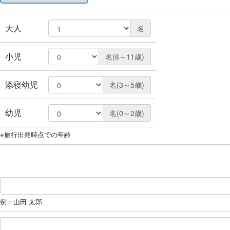
大人
名
小児
名(6～11歳)
添寝幼児
名(3～5歳)
幼児
名(0～2歳)
※旅行出発時点での年齢
例：山田 太郎