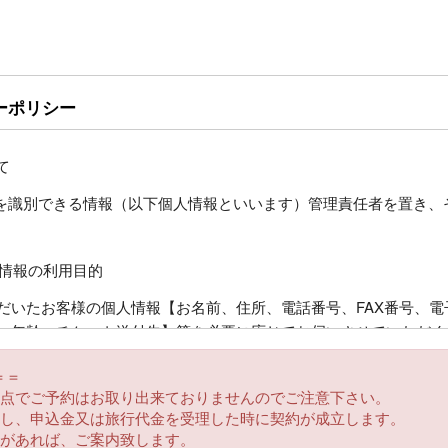
ーポリシー
て
人を識別できる情報（以下個人情報といいます）管理責任者を置き、
人情報の利用目的
だいたお客様の個人情報【お名前、住所、電話番号、FAX番号、電
、年齢、チケット送付先】等を必要に応じてお伺いさせていただく
用させていただくほかお客様がお申込みいただいた旅行において運
＝＝
限度で提供するほか、チケット送付、お客様への旅行の案内・払い
時点でご予約はお取り出来ておりませんのでご注意下さい。
せていただきます。また、同じ目的でそれ以外の事項についてもお
諾し、申込金又は旅行代金を受理した時に契約が成立します。
品があれば、ご案内致します。