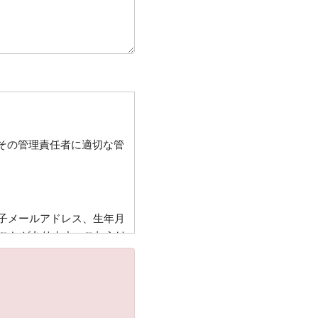
その管理責任者に適切な管
子メールアドレス、生年月
ことがあります。これらは
送・宿泊機関等又は業務委
戻し・キャンペーンプレゼ
伺いさせていただくことが