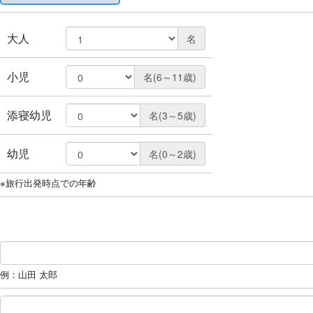
大人
名
小児
名(6～11歳)
添寝幼児
名(3～5歳)
幼児
名(0～2歳)
※旅行出発時点での年齢
例：山田 太郎