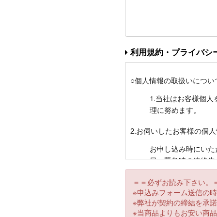
利用規約・プライバシ
○個人情報の取扱いについ
1.当社はお客様個
理に努めます。
2.お伺いしたお客様の個
お申し込み時にいた
日、緊急時の連絡先
お客様との連絡に利
＝＝必ずお読み下さい。
託先に目的に必要な
※申込みフォーム送信の
ント等にもご利用さ
※弊社が契約の締結を承
ございます。
※当商品よりもお安い商