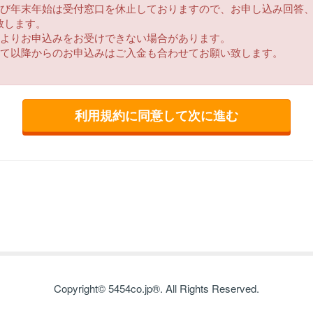
及び年末年始は受付窓口を休止しておりますので、お申し込み回答
示
致します。
によりお申込みをお受けできない場合があります。
してお客様よりいただいた情報をお客様の同意なしで業務委託先以
って以降からのお申込みはご入金も合わせてお願い致します。
。ただし、法令により開示を求められた場合はお客様の同意なく開
のお問合せ
開示・修正・削除等をご希望の場合、当社はお客様が本人であるこ
たします。
を希望される場合、お申し込み時にその旨をお申し出下さい。
関する法令を遵守し、個人情報に関する取り組みを適宜見直し改善
ただき、当社をご利用いただきますようお願い申し上げます。
Copyright© 5454co.jp®. All Rights Reserved.