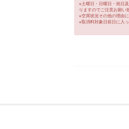
※土曜日・日曜日・祝日
3.お伺いした個人情報の開
りますのでご注意お願い
※空席状況その他の理由
当社において原則と
※取消料対象日前日に入
ことはございません
す。
4.個人情報の訂正・削除
お客様の個人情報の
的な範囲内で応対い
5.第三者への提供の停止
6.当社は個人情報保護に
7.当社の扱いをご理解い