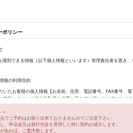
ーポリシー
て
人を識別できる情報（以下個人情報といいます）管理責任者を置き、
人情報の利用目的
だいたお客様の個人情報【お名前、住所、電話番号、FAX番号、電
、年齢、チケット送付先】等を必要に応じてお伺いさせていただく
用させていただくほかお客様がお申込みいただいた旅行において運
＝＝
限度で提供するほか、チケット送付、お客様への旅行の案内・払い
時点でご予約はお取り出来ておりませんのでご注意下さい。
せていただきます。また、同じ目的でそれ以外の事項についてもお
諾し、申込金又は旅行代金を受理した時に契約が成立します。
品があれば、ご案内致します。