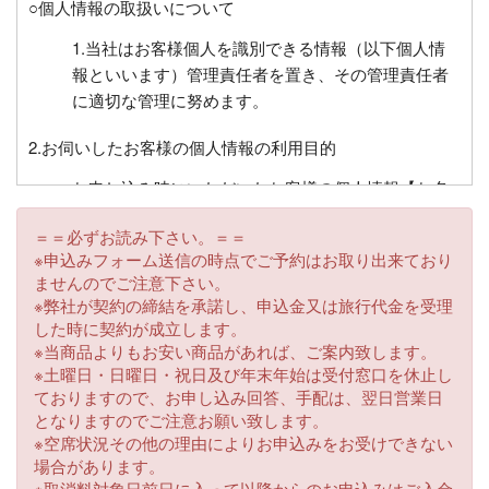
○個人情報の取扱いについて
1.当社はお客様個人を識別できる情報（以下個人情
報といいます）管理責任者を置き、その管理責任者
に適切な管理に努めます。
2.お伺いしたお客様の個人情報の利用目的
お申し込み時にいただいたお客様の個人情報【お名
前、住所、電話番号、FAX番号、電子メールアドレ
＝＝必ずお読み下さい。＝＝
ス、生年月日、緊急時の連絡先、年齢、チケット送
※申込みフォーム送信の時点でご予約はお取り出来ており
付先】等を必要に応じてお伺いさせていただくこと
ませんのでご注意下さい。
があります。これらはお客様との連絡に利用させて
※弊社が契約の締結を承諾し、申込金又は旅行代金を受理
いただくほかお客様がお申込みいただいた旅行にお
した時に契約が成立します。
いて運送・宿泊機関等又は業務委託先に目的に必要
※当商品よりもお安い商品があれば、ご案内致します。
な限度で提供するほか、チケット送付、お客様への
※土曜日・日曜日・祝日及び年末年始は受付窓口を休止し
ておりますので、お申し込み回答、手配は、翌日営業日
旅行の案内・払い戻し・キャンペーンプレゼント等
となりますのでご注意お願い致します。
にもご利用させていただきます。また、同じ目的で
※空席状況その他の理由によりお申込みをお受けできない
それ以外の事項についてもお伺いさせていただくこ
場合があります。
とがございます。
※取消料対象日前日に入って以降からのお申込みはご入金