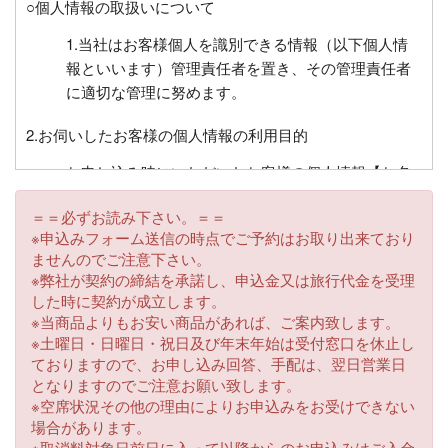
○個人情報の取扱いについて
1.当社はお客様個人を識別できる情報（以下個人情
報といいます）管理責任者を置き、その管理責任者
に適切な管理に努めます。
2.お伺いしたお客様の個人情報の利用目的
お申し込み時にいただいたお客様の個人情報【お名
前、住所、電話番号、FAX番号、電子メールアドレ
＝＝必ずお読み下さい。＝＝
ス、生年月日、緊急時の連絡先、年齢、チケット送
※申込みフォーム送信の時点でご予約はお取り出来ており
付先】等を必要に応じてお伺いさせていただくこと
ませんのでご注意下さい。
があります。これらはお客様との連絡に利用させて
※弊社が契約の締結を承諾し、申込金又は旅行代金を受理
いただくほかお客様がお申込みいただいた旅行にお
した時に契約が成立します。
いて運送・宿泊機関等又は業務委託先に目的に必要
※当商品よりもお安い商品があれば、ご案内致します。
な限度で提供するほか、チケット送付、お客様への
※土曜日・日曜日・祝日及び年末年始は受付窓口を休止し
ておりますので、お申し込み回答、手配は、翌日営業日
旅行の案内・払い戻し・キャンペーンプレゼント等
となりますのでご注意お願い致します。
にもご利用させていただきます。また、同じ目的で
※空席状況その他の理由によりお申込みをお受けできない
それ以外の事項についてもお伺いさせていただくこ
場合があります。
とがございます。
※取消料対象日前日に入って以降からのお申込みはご入金